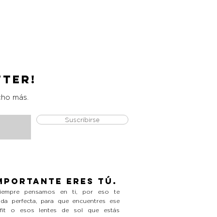
Catrice Magic Shine Eraser
Precio
L 490.00
tter!
cho más.
Suscribirse
mportante eres tú.
empre pensamos en ti, por eso te
da perfecta, para que encuentres ese
tfit o esos lentes de sol que estás