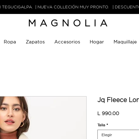
N TEGUCIGALPA. | NUEVA COLLECIÓN MUY PRONTO. | DESCUEN
MAGNOLIA
Ropa
Zapatos
Accesorios
Hogar
Maquillaje
Jq Fleece Lo
Precio
L 990.00
Talla
*
Elegir