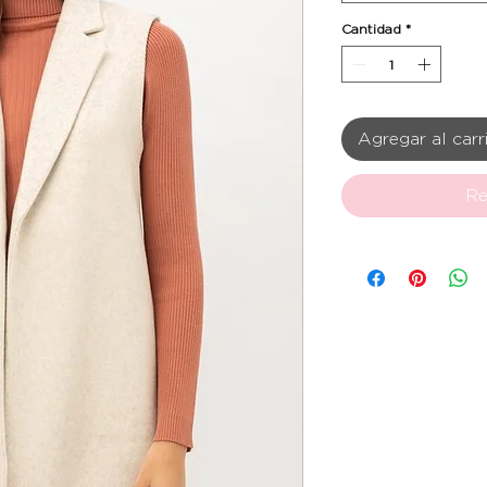
Cantidad
*
Agregar al carr
Re