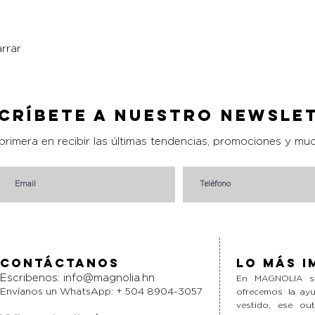
rrar
Vista rápida
críbete a nuestro Newsle
 primera en recibir las últimas tendencias, promociones y mu
Contáctanos
Lo más i
Escribenos:
info@magnolia.hn
En MAGNOLIA si
Envíanos un WhatsApp: + 504 8904-3057
ofrecemos la ayu
vestido, ese ou