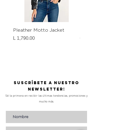
Pleather Motto Jacket
Oversized Faux Shearl
Jacket
Precio
L 1,790.00
Precio
L 1,590.00
Suscríbete a nuestro
Newsletter!
Sé la primera en recibir las últimas tendencias, promociones y
mucho más.