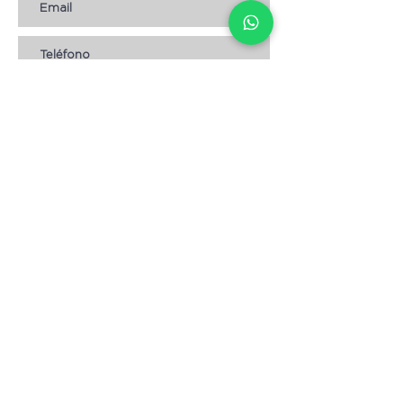
Suscribirse
AYUDA
* CÓMO COMPRAR
* Términos y condiciones
* Aviso de Privacidad
* Devoluciones
* Empleos
Contáctanos
Escribenos:
info@magnolia.hn
Envíanos un WhatsApp: +
504 8904-3057
Visita nuestras tiendas:
Lomas del Guijarro,
frente a Condominios María.
Tegucigalpa.