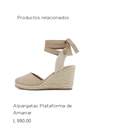
Productos relacionados
Alpargatas Plataforma de
Catrice Magic Shine E
Amarrar
Gel-To-Powder, Instan
Mattifying Setting Po
Precio
L 990.00
Precio
L 490.00