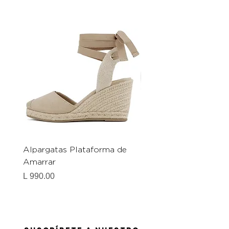
Alpargatas Plataforma de
Catrice Magic Shine E
Amarrar
Gel-To-Powder, Instan
Mattifying Setting Po
Precio
L 990.00
Precio
L 490.00