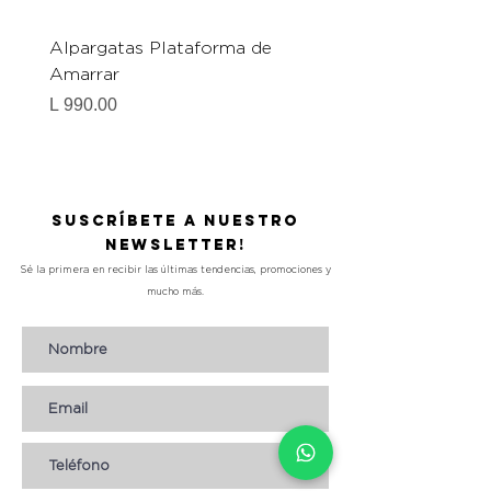
Alpargatas Plataforma de
Catrice Magic Shine E
Amarrar
Gel-To-Powder, Instan
Mattifying Setting Po
Precio
L 990.00
Precio
L 490.00
Suscríbete a nuestro
Newsletter!
Sé la primera en recibir las últimas tendencias, promociones y
mucho más.