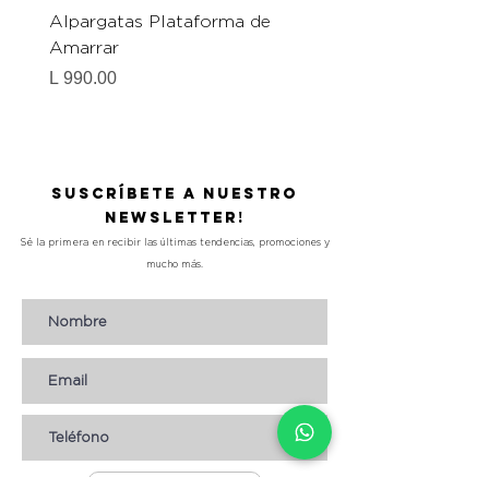
Alpargatas Plataforma de
Catrice Magic Shine E
Amarrar
Gel-To-Powder, Instan
Mattifying Setting Po
Precio
L 990.00
Precio
L 490.00
Suscríbete a nuestro
Newsletter!
Sé la primera en recibir las últimas tendencias, promociones y
mucho más.
Suscribirse