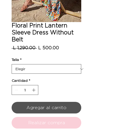
Floral Print Lantern
Sleeve Dress Without
Belt
Precio
Precio
 L 1,290.00 
L 500.00
de
oferta
Talla
*
Cantidad
*
Agregar al carrito
Realizar compra