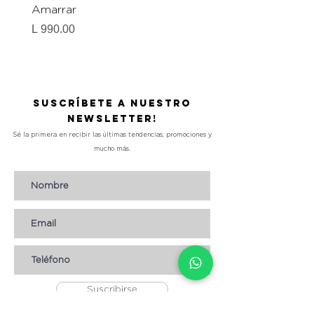
Amarrar
Gel-To-Powder, Instan
Mattifying Setting Po
Precio
L 990.00
Precio
L 490.00
Suscríbete a nuestro
Newsletter!
Sé la primera en recibir las últimas tendencias, promociones y
mucho más.
Suscribirse