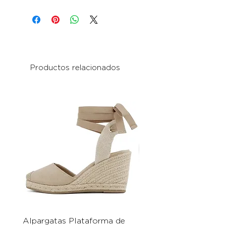
Productos relacionados
Alpargatas Plataforma de
Catrice Magic Shine E