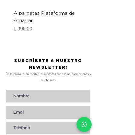
Alpargatas Plataforma de
Catrice Magic Shine E
Amarrar
Gel-To-Powder, Instan
Mattifying Setting Po
Precio
L 990.00
Precio
L 490.00
Suscríbete a nuestro
Newsletter!
Sé la primera en recibir las últimas tendencias, promociones y
mucho más.