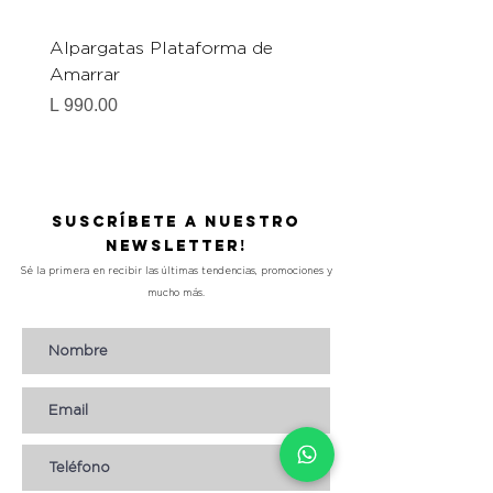
Alpargatas Plataforma de
Catrice Magic Shine E
Amarrar
Gel-To-Powder, Instan
Mattifying Setting Po
Precio
L 990.00
Precio
L 490.00
Suscríbete a nuestro
Newsletter!
Sé la primera en recibir las últimas tendencias, promociones y
mucho más.