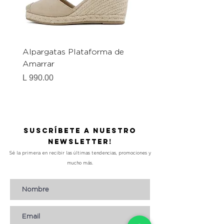
Alpargatas Plataforma de
Catrice Magic Shine E
Amarrar
Gel-To-Powder, Instan
Mattifying Setting Po
Precio
L 990.00
Precio
L 490.00
Suscríbete a nuestro
Newsletter!
Sé la primera en recibir las últimas tendencias, promociones y
mucho más.