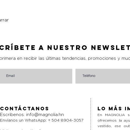
rrar
Vista rápida
críbete a nuestro Newsle
 primera en recibir las últimas tendencias, promociones y mu
Contáctanos
Lo más i
Escribenos:
info@magnolia.hn
En MAGNOLIA si
Envíanos un WhatsApp: + 504 8904-3057
ofrecemos la ayu
vestido, ese ou