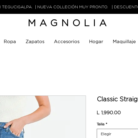
N TEGUCIGALPA. | NUEVA COLLECIÓN MUY PRONTO. | DESCUEN
MAGNOLIA
Ropa
Zapatos
Accesorios
Hogar
Maquillaje
Classic Strai
Precio
L 1,990.00
Talla
*
Elegir