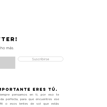
Catrice Magic Shine Eraser
Precio
L 490.00
tter!
cho más.
Suscribirse
mportante eres tú.
empre pensamos en ti, por eso te
da perfecta, para que encuentres ese
tfit o esos lentes de sol que estás