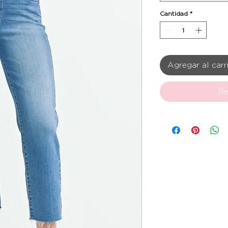
Cantidad
*
Agregar al carr
Re