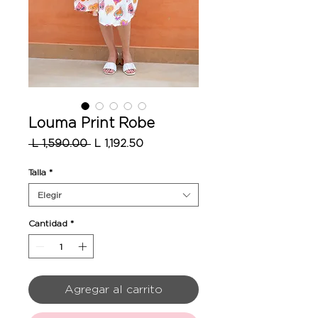
Louma Print Robe
Precio
Precio
 L 1,590.00 
L 1,192.50
de
oferta
Talla
*
Elegir
Cantidad
*
Agregar al carrito