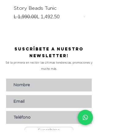
Story Beads Tunic
Magic Bianca Robe
Precio
Precio de oferta
Precio
Precio de oferta
L 1,990.00
L 1,492.50
L 1,990.00
Suscríbete a nuestro
Newsletter!
Sé la primera en recibir las últimas tendencias, promociones y
mucho más.
Suscribirse