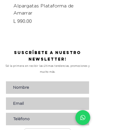
Alpargatas Plataforma de
Catrice Magic Shine E
Amarrar
Gel-To-Powder, Instan
Mattifying Setting Po
Precio
L 990.00
Precio
L 490.00
Suscríbete a nuestro
Newsletter!
Sé la primera en recibir las últimas tendencias, promociones y
mucho más.
Suscribirse