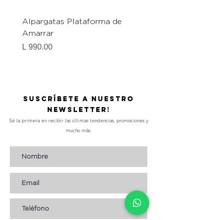
Alpargatas Plataforma de
Catrice Magic Shine E
Amarrar
Gel-To-Powder, Instan
Mattifying Setting Po
Precio
L 990.00
Precio
L 490.00
Suscríbete a nuestro
Newsletter!
Sé la primera en recibir las últimas tendencias, promociones y
mucho más.