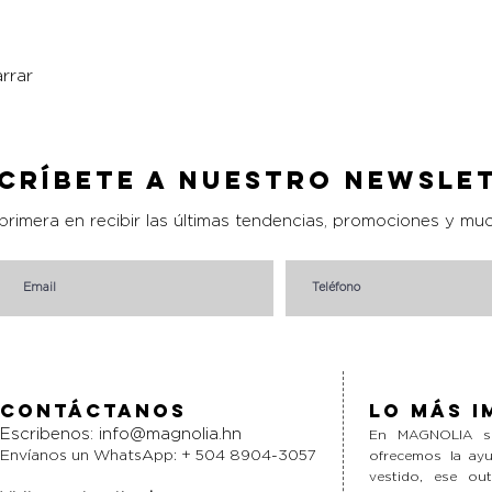
rrar
Vista rápida
críbete a nuestro Newsle
 primera en recibir las últimas tendencias, promociones y mu
Contáctanos
Lo más i
Escribenos:
info@magnolia.hn
En MAGNOLIA si
Envíanos un WhatsApp: + 504 8904-3057
ofrecemos la ayu
vestido, ese ou