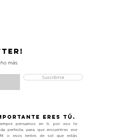
Catrice Magic Shine Eraser
Precio
L 490.00
tter!
cho más.
Suscribirse
mportante eres tú.
empre pensamos en ti, por eso te
da perfecta, para que encuentres ese
tfit o esos lentes de sol que estás