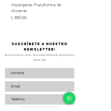
Alpargatas Plataforma de
Catrice Magic Shine E
Amarrar
Gel-To-Powder, Instan
Mattifying Setting Po
Precio
L 990.00
Precio
L 490.00
Suscríbete a nuestro
Newsletter!
Sé la primera en recibir las últimas tendencias, promociones y
mucho más.
Suscribirse