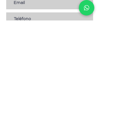
Suscribirse
AYUDA
* CÓMO COMPRAR
* Términos y condiciones
* Aviso de Privacidad
* Devoluciones
* Empleos
Contáctanos
Escribenos:
info@magnolia.hn
Envíanos un WhatsApp: +
504 8904-3057
Visita nuestras tiendas:
Lomas del Guijarro,
frente a Condominios María.
Tegucigalpa.