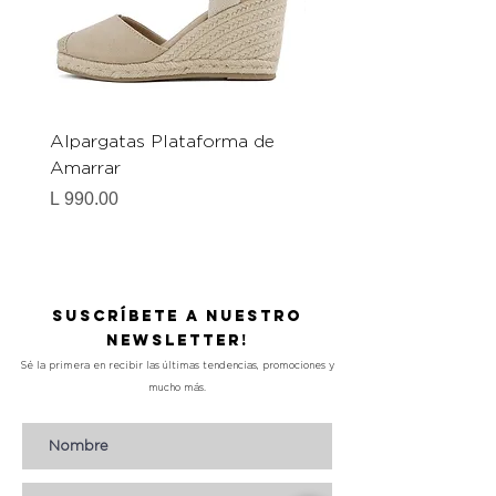
Alpargatas Plataforma de
Catrice Magic Shine E
Amarrar
Gel-To-Powder, Instan
Mattifying Setting Po
Precio
L 990.00
Precio
L 490.00
Suscríbete a nuestro
Newsletter!
Sé la primera en recibir las últimas tendencias, promociones y
mucho más.