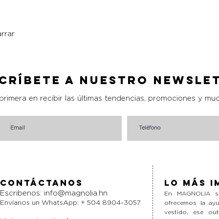
rrar
Vista rápida
críbete a nuestro Newsle
 primera en recibir las últimas tendencias, promociones y mu
Contáctanos
Lo más i
Escribenos:
info@magnolia.hn
En MAGNOLIA si
Envíanos un WhatsApp: + 504 8904-3057
ofrecemos la ayu
vestido, ese ou