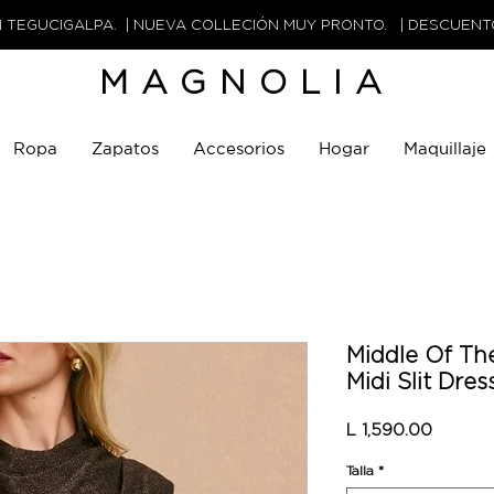
N TEGUCIGALPA. | NUEVA COLLECIÓN MUY PRONTO. | DESCUEN
MAGNOLIA
Ropa
Zapatos
Accesorios
Hogar
Maquillaje
Middle Of Th
Midi Slit Dres
Precio
L 1,590.00
Talla
*