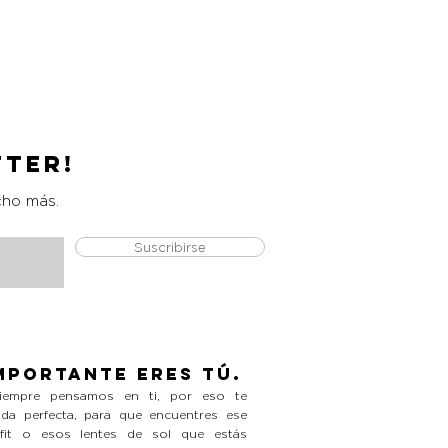
Catrice Magic Shine Eraser
Precio
L 490.00
tter!
cho más.
Suscribirse
mportante eres tú.
empre pensamos en ti, por eso te
da perfecta, para que encuentres ese
tfit o esos lentes de sol que estás