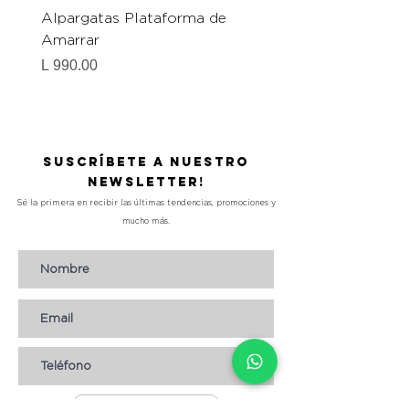
Alpargatas Plataforma de
Catrice Magic Shine E
Amarrar
Gel-To-Powder, Instan
Mattifying Setting Po
Precio
L 990.00
Precio
L 490.00
Suscríbete a nuestro
Newsletter!
Sé la primera en recibir las últimas tendencias, promociones y
mucho más.
Suscribirse