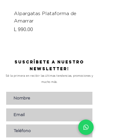
Alpargatas Plataforma de
Catrice Magic Shine E
Amarrar
Gel-To-Powder, Instan
Mattifying Setting Po
Precio
L 990.00
Precio
L 490.00
Suscríbete a nuestro
Newsletter!
Sé la primera en recibir las últimas tendencias, promociones y
mucho más.