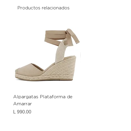
Productos relacionados
Alpargatas Plataforma de
Catrice Magic Shine E
Amarrar
Gel-To-Powder, Instan
Mattifying Setting Po
Precio
L 990.00
Precio
L 490.00