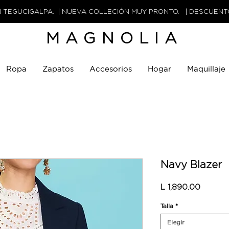
N TEGUCIGALPA. | NUEVA COLLECIÓN MUY PRONTO. | DESCUEN
MAGNOLIA
Ropa
Zapatos
Accesorios
Hogar
Maquillaje
Navy Blazer
Precio
L 1,890.00
Talla
*
Elegir