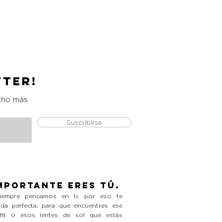
Catrice Magic Shine Eraser
Precio
L 490.00
tter!
cho más.
Suscribirse
mportante eres tú.
empre pensamos en ti, por eso te
da perfecta, para que encuentres ese
tfit o esos lentes de sol que estás