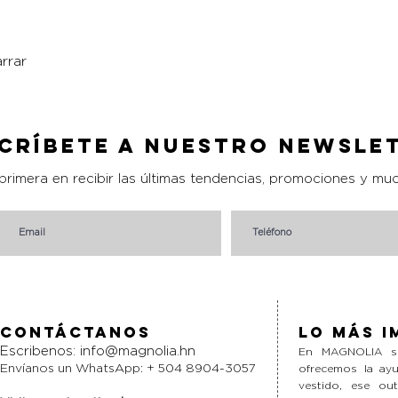
rrar
Vista rápida
críbete a nuestro Newsle
 primera en recibir las últimas tendencias, promociones y mu
Contáctanos
Lo más i
Escribenos:
info@magnolia.hn
En MAGNOLIA si
Envíanos un WhatsApp: + 504 8904-3057
ofrecemos la ayu
vestido, ese ou