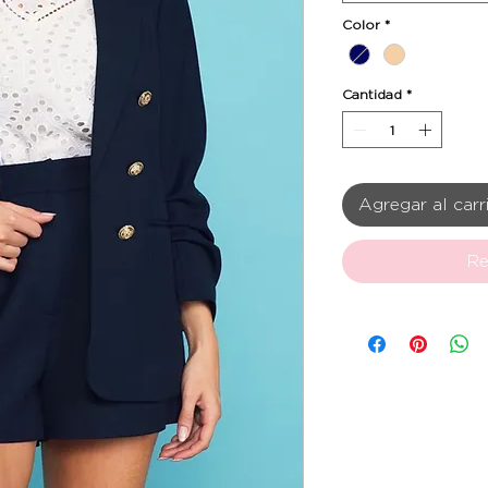
Color
*
Cantidad
*
Agregar al carr
Re