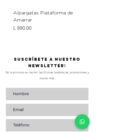
Alpargatas Plataforma de
Catrice Magic Shine E
Amarrar
Gel-To-Powder, Instan
Mattifying Setting Po
Precio
L 990.00
Precio
L 490.00
Suscríbete a nuestro
Newsletter!
Sé la primera en recibir las últimas tendencias, promociones y
mucho más.