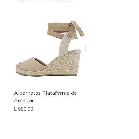
Alpargatas Plataforma de
Catrice Magic Shine E
Amarrar
Gel-To-Powder, Instan
Mattifying Setting Po
Precio
L 990.00
Precio
L 490.00