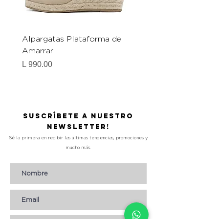
Alpargatas Plataforma de
Catrice Magic Shine E
Amarrar
Gel-To-Powder, Instan
Mattifying Setting Po
Precio
L 990.00
Precio
L 490.00
Suscríbete a nuestro
Newsletter!
Sé la primera en recibir las últimas tendencias, promociones y
mucho más.