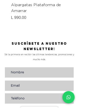
Alpargatas Plataforma de
Catrice Magic Shine E
Amarrar
Gel-To-Powder, Instan
Mattifying Setting Po
Precio
L 990.00
Precio
L 490.00
Suscríbete a nuestro
Newsletter!
Sé la primera en recibir las últimas tendencias, promociones y
mucho más.
Suscribirse