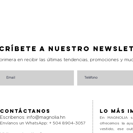
Vista rápida
críbete a nuestro Newsle
 primera en recibir las últimas tendencias, promociones y mu
Contáctanos
Lo más i
Escribenos:
info@magnolia.hn
En MAGNOLIA si
Envíanos un WhatsApp: + 504 8904-3057
ofrecemos la ayu
vestido, ese ou