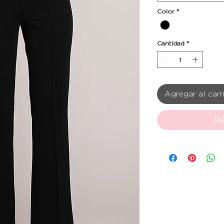
Color
*
Cantidad
*
Agregar al carr
Re