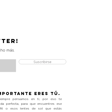
Pantalon Formal
Precio
L 990.00
tter!
cho más.
Suscribirse
mportante eres tú.
empre pensamos en ti, por eso te
da perfecta, para que encuentres ese
tfit o esos lentes de sol que estás