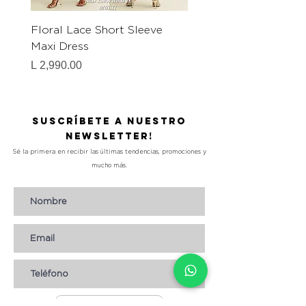
Floral Lace Short Sleeve
Multi Color Lace Tier
Maxi Dress
Dress
Precio
Precio
L 2,990.00
L 2,290.00
Suscríbete a nuestro
Newsletter!
Sé la primera en recibir las últimas tendencias, promociones y
mucho más.
Suscribirse