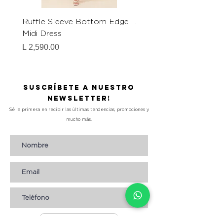
Ruffle Sleeve Bottom Edge
Short Sleeve Floral Pr
Midi Dress
Dress
Precio
Precio
L 2,590.00
L 2,290.00
Suscríbete a nuestro
Newsletter!
Sé la primera en recibir las últimas tendencias, promociones y
mucho más.
Suscribirse