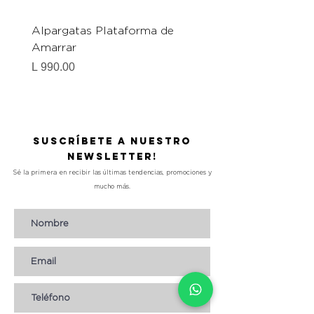
Alpargatas Plataforma de
Catrice Magic Shine E
Amarrar
Gel-To-Powder, Instan
Mattifying Setting Po
Precio
L 990.00
Precio
L 490.00
Suscríbete a nuestro
Newsletter!
Sé la primera en recibir las últimas tendencias, promociones y
mucho más.