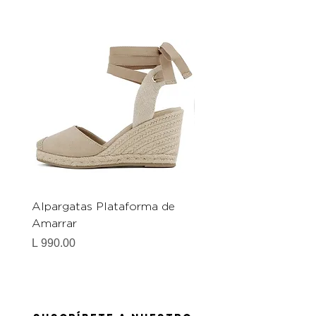
Alpargatas Plataforma de
Catrice Magic Shine E
Amarrar
Gel-To-Powder, Instan
Mattifying Setting Po
Precio
L 990.00
Precio
L 490.00