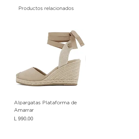
Productos relacionados
Alpargatas Plataforma de
Catrice Magic Shine E
Amarrar
Gel-To-Powder, Instan
Mattifying Setting Po
Precio
L 990.00
Precio
L 490.00