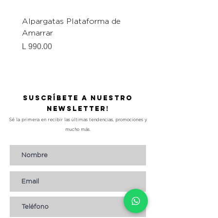
Alpargatas Plataforma de
Catrice Magic Shine E
Amarrar
Gel-To-Powder, Instan
Mattifying Setting Po
Precio
L 990.00
Precio
L 490.00
Suscríbete a nuestro
Newsletter!
Sé la primera en recibir las últimas tendencias, promociones y
mucho más.