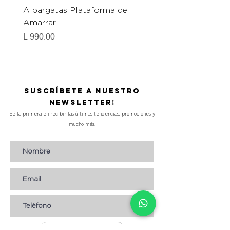
Alpargatas Plataforma de
Catrice Magic Shine E
Amarrar
Gel-To-Powder, Instan
Mattifying Setting Po
Precio
L 990.00
Precio
L 490.00
Suscríbete a nuestro
Newsletter!
Sé la primera en recibir las últimas tendencias, promociones y
mucho más.
Suscribirse