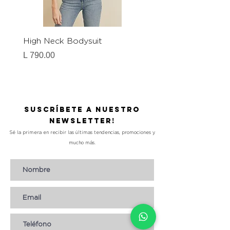
High Neck Bodysuit
Halter Neck Bodysuit
Precio
Precio
L 790.00
L 790.00
Suscríbete a nuestro
Newsletter!
Sé la primera en recibir las últimas tendencias, promociones y
mucho más.