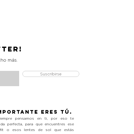
Urban Studio Pro Blending
Precio
L 390.00
tter!
cho más.
Suscribirse
mportante eres tú.
empre pensamos en ti, por eso te
da perfecta, para que encuentres ese
tfit o esos lentes de sol que estás