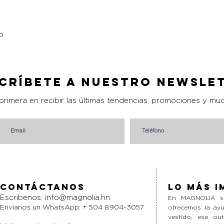
o
Vista rápida
críbete a nuestro Newsle
 primera en recibir las últimas tendencias, promociones y mu
Contáctanos
Lo más i
Escribenos:
info@magnolia.hn
En MAGNOLIA si
Envíanos un WhatsApp: + 504 8904-3057
ofrecemos la ayu
vestido, ese ou