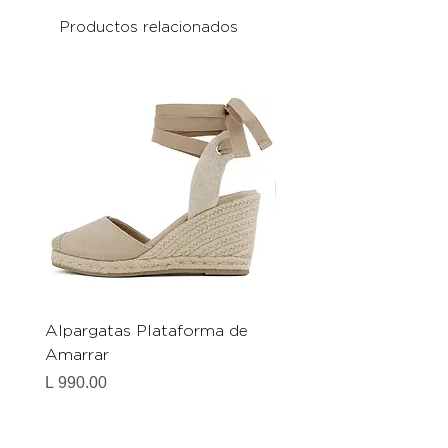
Productos relacionados
Alpargatas Plataforma de
Catrice Magic Shine E
Amarrar
Gel-To-Powder, Instan
Mattifying Setting Po
Precio
L 990.00
Precio
L 490.00