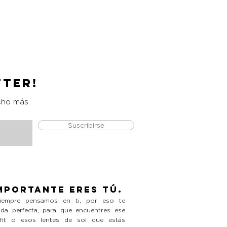
Catrice Magic Shine Eraser
Precio
L 490.00
tter!
cho más.
Suscribirse
mportante eres tú.
empre pensamos en ti, por eso te
da perfecta, para que encuentres ese
tfit o esos lentes de sol que estás