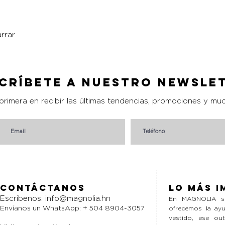
rrar
Vista rápida
críbete a nuestro Newsle
 primera en recibir las últimas tendencias, promociones y mu
Contáctanos
Lo más i
Escribenos:
info@magnolia.hn
En MAGNOLIA si
Envíanos un WhatsApp: + 504 8904-3057
ofrecemos la ayu
vestido, ese ou