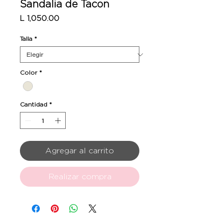
Sandalia de Tacon
Precio
L 1,050.00
Talla
*
Color
*
Cantidad
*
Agregar al carrito
Realizar compra