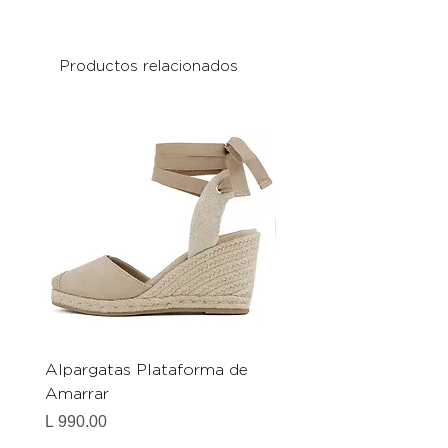
Productos relacionados
Alpargatas Plataforma de
Catrice Magic Shine E
Amarrar
Gel-To-Powder, Instan
Mattifying Setting Po
Precio
L 990.00
Precio
L 490.00