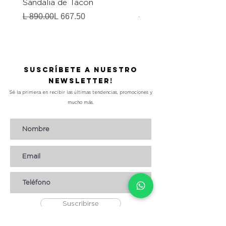
Sandalia de Tacon
Sandalia de Tacon
Precio
Precio de oferta
Precio
Precio de oferta
L 890.00
L 667.50
L 990.00
Suscríbete a nuestro
Newsletter!
Sé la primera en recibir las últimas tendencias, promociones y
mucho más.
Suscribirse