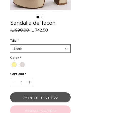
Sandalia de Tacon
Precio
Precio
 L 990.00 
L 742.50
de
oferta
Talla
*
Elegir
Color
*
Cantidad
*
Agregar al carrito
Realizar compra