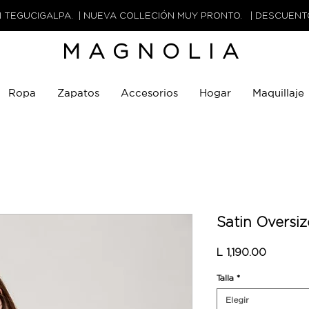
N TEGUCIGALPA. | NUEVA COLLECIÓN MUY PRONTO. | DESCUEN
MAGNOLIA
Ropa
Zapatos
Accesorios
Hogar
Maquillaje
Satin Oversiz
Precio
L 1,190.00
Talla
*
Elegir