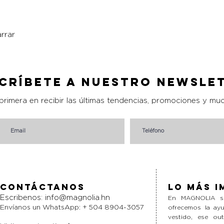
rrar
Vista rápida
críbete a nuestro Newsle
 primera en recibir las últimas tendencias, promociones y mu
Contáctanos
Lo más i
Escribenos:
info@magnolia.hn
En MAGNOLIA si
Envíanos un WhatsApp: + 504 8904-3057
ofrecemos la ayu
vestido, ese ou