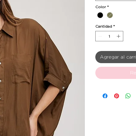
Color
*
Cantidad
*
Agregar al carr
Re