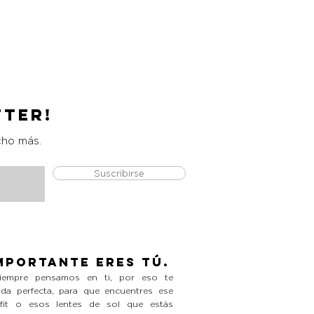
Catrice Magic Shine Eraser
Precio
L 490.00
tter!
cho más.
Suscribirse
mportante eres tú.
empre pensamos en ti, por eso te
da perfecta, para que encuentres ese
tfit o esos lentes de sol que estás