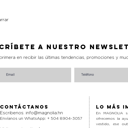
rrar
Vista rápida
críbete a nuestro Newsle
 primera en recibir las últimas tendencias, promociones y mu
Contáctanos
Lo más i
Escribenos:
info@magnolia.hn
En MAGNOLIA si
Envíanos un WhatsApp: + 504 8904-3057
ofrecemos la ayu
vestido, ese ou