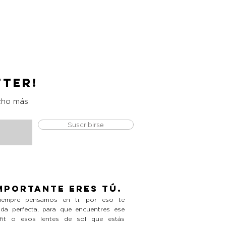
Catrice Magic Shine Eraser
Precio
L 490.00
tter!
cho más.
Suscribirse
mportante eres tú.
empre pensamos en ti, por eso te
da perfecta, para que encuentres ese
tfit o esos lentes de sol que estás