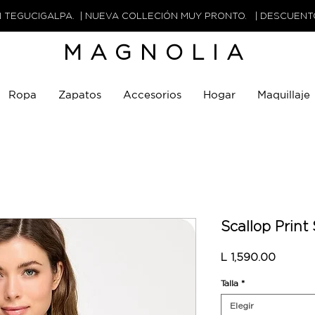
N TEGUCIGALPA. | NUEVA COLLECIÓN MUY PRONTO. | DESCUEN
MAGNOLIA
Ropa
Zapatos
Accesorios
Hogar
Maquillaje
Scallop Print
Precio
L 1,590.00
Talla
*
Elegir