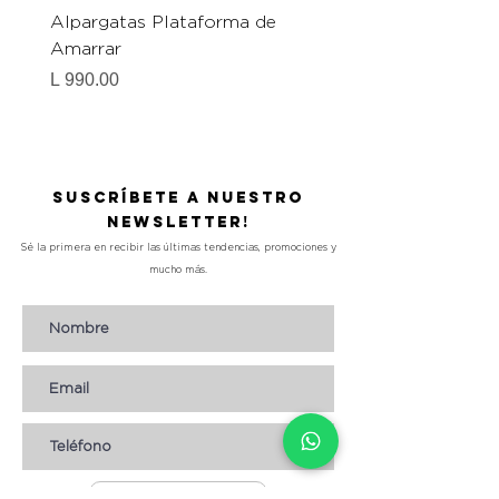
Alpargatas Plataforma de
Catrice Magic Shine E
Amarrar
Gel-To-Powder, Instan
Mattifying Setting Po
Precio
L 990.00
Precio
L 490.00
Suscríbete a nuestro
Newsletter!
Sé la primera en recibir las últimas tendencias, promociones y
mucho más.
Suscribirse