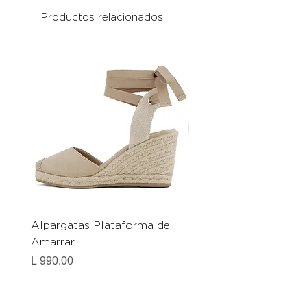
Productos relacionados
Alpargatas Plataforma de
Catrice Magic Shine E
Amarrar
Gel-To-Powder, Instan
Mattifying Setting Po
Precio
L 990.00
Precio
L 490.00