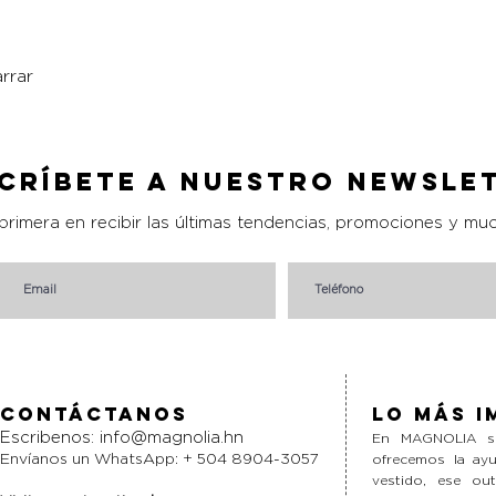
rrar
Vista rápida
críbete a nuestro Newsle
 primera en recibir las últimas tendencias, promociones y mu
Contáctanos
Lo más i
Escribenos:
info@magnolia.hn
En MAGNOLIA si
Envíanos un WhatsApp: + 504 8904-3057
ofrecemos la ayu
vestido, ese ou