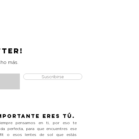
Catrice Magic Shine Eraser
Precio
L 490.00
tter!
cho más.
Suscribirse
mportante eres tú.
empre pensamos en ti, por eso te
da perfecta, para que encuentres ese
tfit o esos lentes de sol que estás