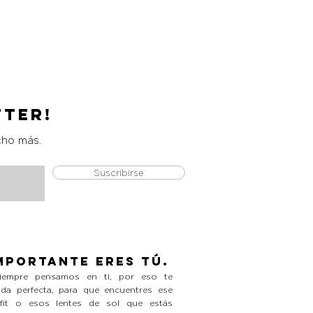
Catrice Magic Shine Eraser
Precio
L 490.00
tter!
cho más.
Suscribirse
mportante eres tú.
empre pensamos en ti, por eso te
da perfecta, para que encuentres ese
tfit o esos lentes de sol que estás