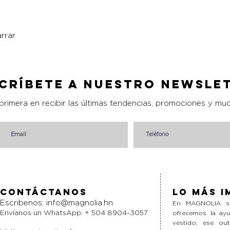
rrar
Vista rápida
críbete a nuestro Newsle
 primera en recibir las últimas tendencias, promociones y mu
Contáctanos
Lo más i
Escribenos:
info@magnolia.hn
En MAGNOLIA si
Envíanos un WhatsApp: + 504 8904-3057
ofrecemos la ayu
vestido, ese ou