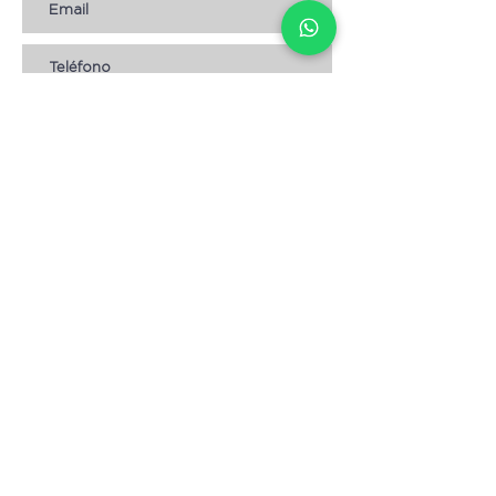
Suscribirse
AYUDA
* CÓMO COMPRAR
* Términos y condiciones
* Aviso de Privacidad
* Devoluciones
* Empleos
Contáctanos
Escribenos:
info@magnolia.hn
Envíanos un WhatsApp: +
504 8904-3057
Visita nuestras tiendas:
Lomas del Guijarro,
frente a Condominios María.
Tegucigalpa.