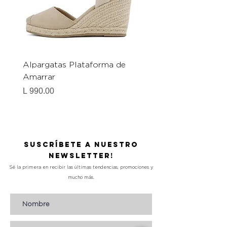
Alpargatas Plataforma de
Catrice Magic Shine E
Amarrar
Gel-To-Powder, Instan
Mattifying Setting Po
Precio
L 990.00
Precio
L 490.00
Suscríbete a nuestro
Newsletter!
Sé la primera en recibir las últimas tendencias, promociones y
mucho más.