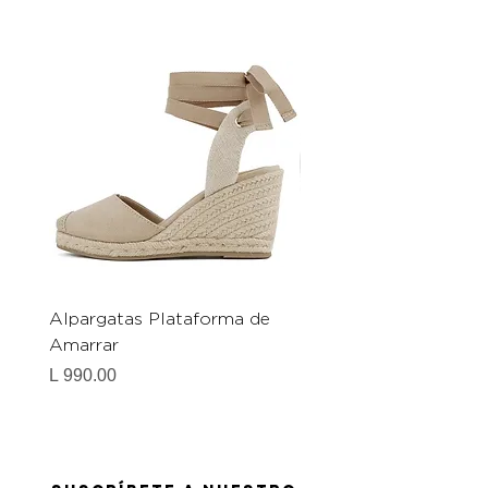
Alpargatas Plataforma de
Catrice Magic Shine E
Amarrar
Gel-To-Powder, Instan
Mattifying Setting Po
Precio
L 990.00
Precio
L 490.00