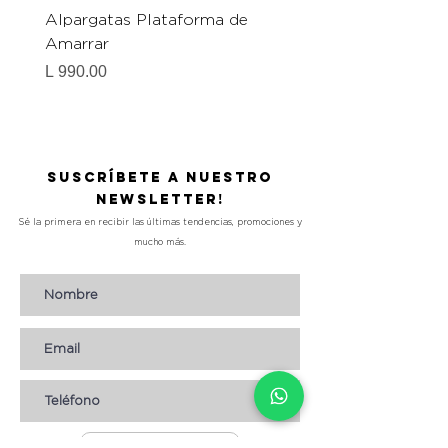
Alpargatas Plataforma de
Catrice Magic Shine E
Amarrar
Gel-To-Powder, Instan
Mattifying Setting Po
Precio
L 990.00
Precio
L 490.00
Suscríbete a nuestro
Newsletter!
Sé la primera en recibir las últimas tendencias, promociones y
mucho más.
Suscribirse