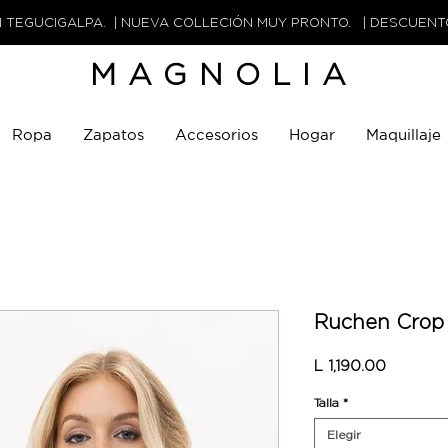
N TEGUCIGALPA. | NUEVA COLLECIÓN MUY PRONTO. | DESCUEN
MAGNOLIA
Ropa
Zapatos
Accesorios
Hogar
Maquillaje
Ruchen Crop
Precio
L 1,190.00
Talla
*
Elegir