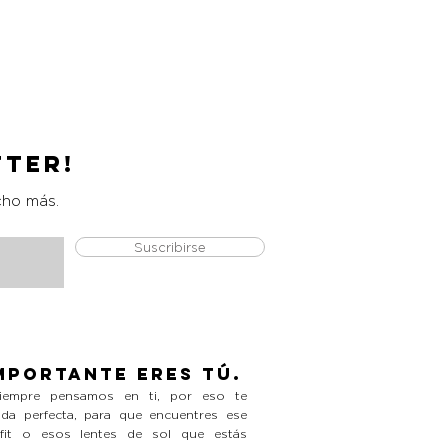
Catrice Magic Shine Eraser
Precio
L 490.00
tter!
cho más.
Suscribirse
mportante eres tú.
empre pensamos en ti, por eso te
da perfecta, para que encuentres ese
tfit o esos lentes de sol que estás