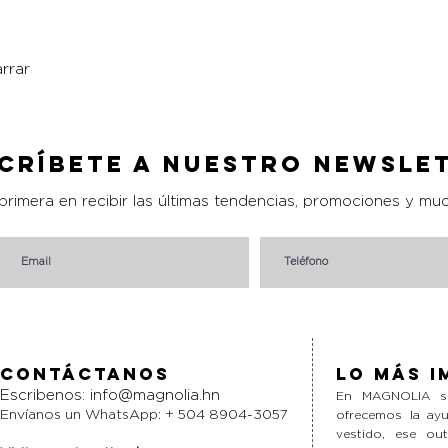
rrar
Vista rápida
críbete a nuestro Newsle
 primera en recibir las últimas tendencias, promociones y mu
Contáctanos
Lo más i
Escribenos:
info@magnolia.hn
En MAGNOLIA si
Envíanos un WhatsApp: + 504 8904-3057
ofrecemos la ayu
vestido, ese ou